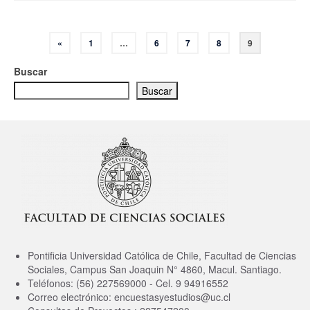
Paginación
«
1
…
6
7
8
9
de
Buscar
entradas
Buscar
Pontificia Universidad Católica de Chile, Facultad de Ciencias
Sociales, Campus San Joaquin N° 4860, Macul. Santiago.
Teléfonos: (56) 227569000 - Cel. 9 94916552
Correo electrónico: encuestasyestudios@uc.cl