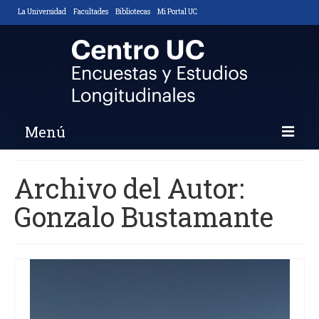
La Universidad
Facultades
Bibliotecas
Mi Portal UC
Menú
Inicio
Archivo del Autor:
Nosotros
Gonzalo Bustamante
Descripción y Objetivos
Áreas de Trabajo
Equipo
Noticias