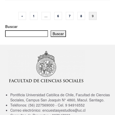
Paginación
«
1
…
6
7
8
9
de
Buscar
entradas
Buscar
Pontificia Universidad Católica de Chile, Facultad de Ciencias
Sociales, Campus San Joaquin N° 4860, Macul. Santiago.
Teléfonos: (56) 227569000 - Cel. 9 94916552
Correo electrónico: encuestasyestudios@uc.cl