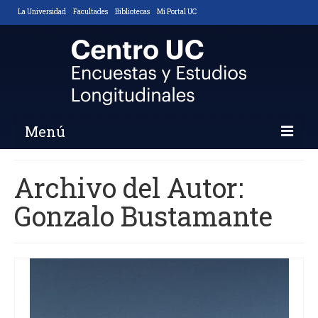
La Universidad
Facultades
Bibliotecas
Mi Portal UC
Menú
Inicio
Archivo del Autor:
Nosotros
Gonzalo Bustamante
Descripción y Objetivos
Áreas de Trabajo
Equipo
Noticias