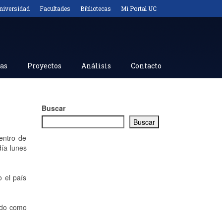
niversidad
Facultades
Bibliotecas
Mi Portal UC
as
Proyectos
Análisis
Contacto
Buscar
Buscar
Centro de
día lunes
 el país
ando como