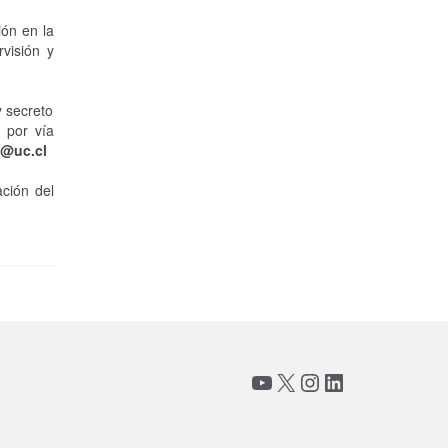
ión en la
rvisión y
y secreto
 por vía
@uc.cl
ación del
YouTube
X
Instagram
LinkedIn