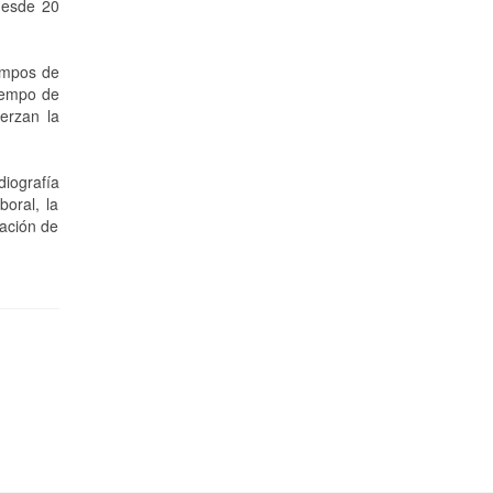
 desde 20
iempos de
tiempo de
erzan la
diografía
oral, la
tación de