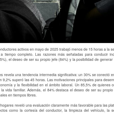
conductores activos en mayo de 2025 trabajó menos de 15 horas a la 
a tiempo completo. Las razones más señaladas para conducir inc
85,5%), el deseo de ser su propio jefe (84%) y la posibilidad de generar
es revela una tendencia intermedia significativa: un 30% se conectó e
n 9,2% superó las 45 horas. Las motivaciones principales para dese
utonomía y la flexibilidad en el ámbito laboral. Un 85,5% de quienes
on la vida familiar. Además, el 84% destaca el deseo de ser su propio 
ales en tiempos libres.
e hogares reveló una evaluación claramente más favorable para las pl
ctos como la cortesía del conductor, la limpieza del vehículo, la s