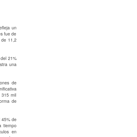
efleja un
es fue de
 de 11,2
o del 21%
stra una
iones de
ificativa
 315 mil
forma de
el 45% de
a tiempo
culos en