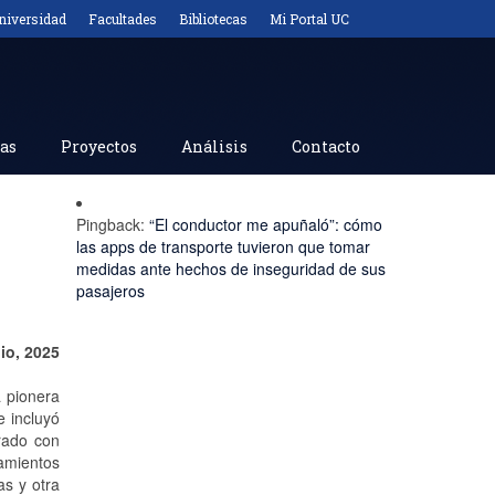
niversidad
Facultades
Bibliotecas
Mi Portal UC
as
Proyectos
Análisis
Contacto
Pingback:
“El conductor me apuñaló”: cómo
las apps de transporte tuvieron que tomar
medidas ante hechos de inseguridad de sus
pasajeros
lio, 2025
a pionera
e incluyó
rado con
amientos
as y otra