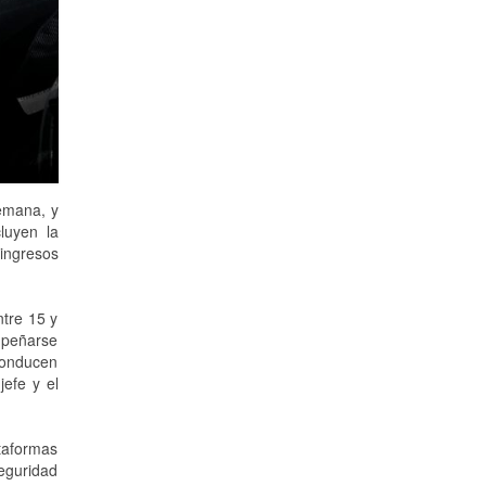
semana, y
luyen la
 ingresos
ntre 15 y
mpeñarse
 conducen
jefe y el
ataformas
eguridad