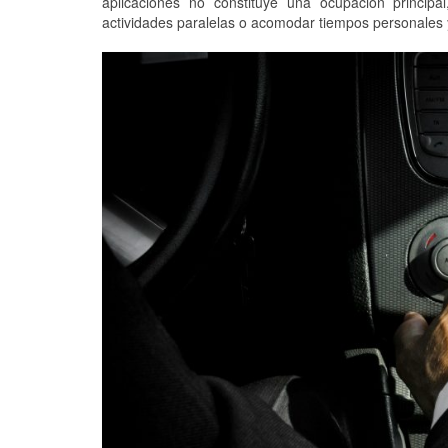
aplicaciones no constituye una ocupación princip
actividades paralelas o acomodar tiempos personales y