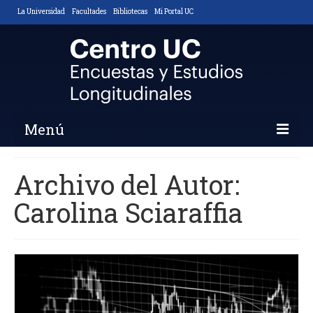
La Universidad
Facultades
Bibliotecas
Mi Portal UC
Menú
Inicio
Archivo del Autor:
Nosotros
Carolina Sciaraffia
Descripción y Objetivos
Áreas de Trabajo
Equipo
Noticias