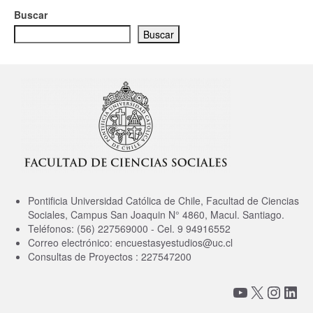
Buscar
Buscar
Pontificia Universidad Católica de Chile, Facultad de Ciencias
Sociales, Campus San Joaquin N° 4860, Macul. Santiago.
Teléfonos: (56) 227569000 - Cel. 9 94916552
Correo electrónico: encuestasyestudios@uc.cl
Consultas de Proyectos : 227547200
YouTube
X
Insta
Link