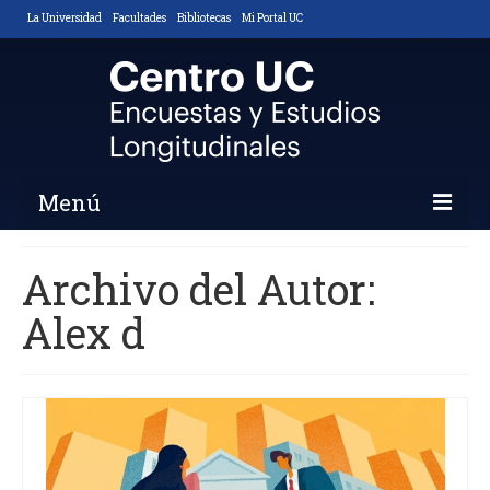
La Universidad
Facultades
Bibliotecas
Mi Portal UC
Menú
Inicio
Archivo del Autor:
Nosotros
Alex d
Descripción y Objetivos
Áreas de Trabajo
Equipo
Noticias