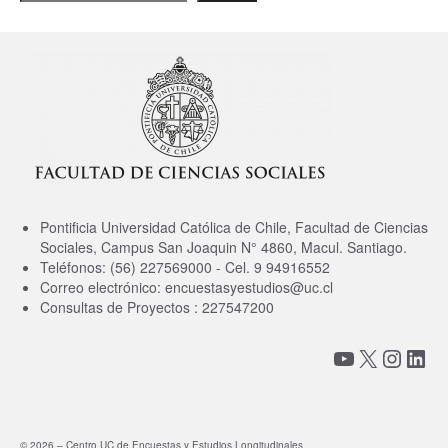
Pontificia Universidad Católica de Chile, Facultad de Ciencias
Sociales, Campus San Joaquin N° 4860, Macul. Santiago.
Teléfonos: (56) 227569000 - Cel. 9 94916552
Correo electrónico: encuestasyestudios@uc.cl
Consultas de Proyectos : 227547200
YouTube
X
Insta
Link
© 2026 – Centro UC de Encuestas y Estudios Longitudinales