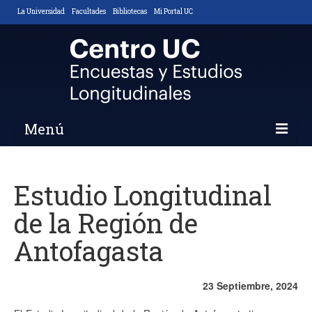
La Universidad
Facultades
Bibliotecas
Mi Portal UC
Menú
Inicio
Estudio Longitudinal
Nosotros
de la Región de
Descripción y Objetivos
Antofagasta
Áreas de Trabajo
Equipo
23 Septiembre, 2024
Noticias