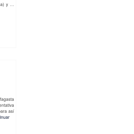
pa) y …
ofagasta
entativa
para así
inuar