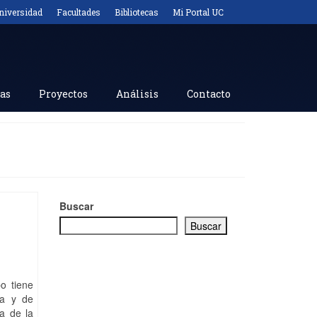
niversidad
Facultades
Bibliotecas
Mi Portal UC
as
Proyectos
Análisis
Contacto
Buscar
Buscar
o tiene
da y de
va de la