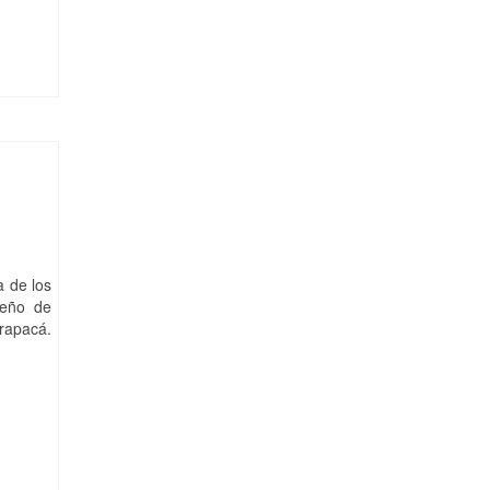
a de los
seño de
arapacá.