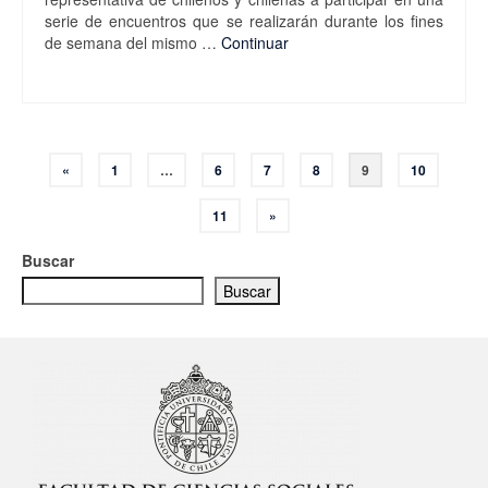
serie de encuentros que se realizarán durante los fines
de semana del mismo …
Continuar
Paginación
«
1
…
6
7
8
9
10
de
11
»
entradas
Buscar
Buscar