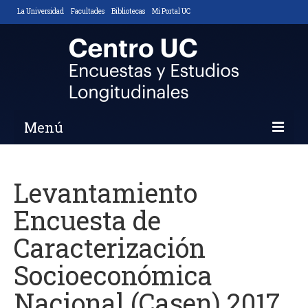
La Universidad
Facultades
Bibliotecas
Mi Portal UC
Menú
Inicio
Levantamiento
Nosotros
Encuesta de
Descripción y Objetivos
Caracterización
Áreas de Trabajo
Socioeconómica
Equipo
Nacional (Casen) 2017
Noticias