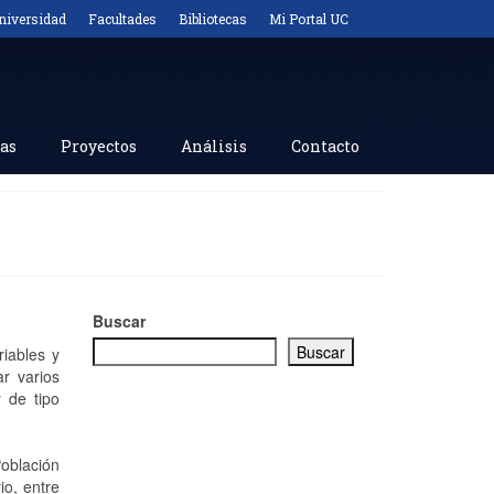
niversidad
Facultades
Bibliotecas
Mi Portal UC
as
Proyectos
Análisis
Contacto
Buscar
Buscar
riables y
r varios
 de tipo
oblación
io, entre