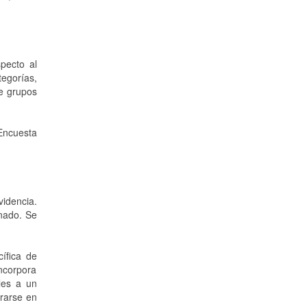
pecto al
egorías,
de grupos
Encuesta
idencia.
inado. Se
ífica de
incorpora
les a un
trarse en