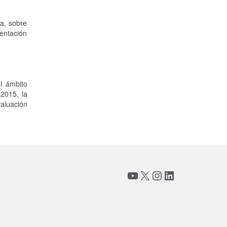
a, sobre
mentación
l ámbito
2015, la
valuación
YouTube
X
Instagram
LinkedIn