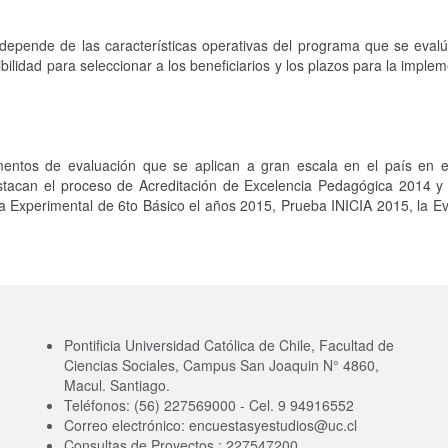
epende de las características operativas del programa que se evalú
ibilidad para seleccionar a los beneficiarios y los plazos para la imple
mentos de evaluación que se aplican a gran escala en el país en e
stacan el proceso de Acreditación de Excelencia Pedagógica 2014 y 
a Experimental de 6to Básico el años 2015, Prueba INICIA 2015, la E
Pontificia Universidad Católica de Chile, Facultad de
Ciencias Sociales, Campus San Joaquin N° 4860,
Macul. Santiago.
Teléfonos: (56) 227569000 - Cel. 9 94916552
Correo electrónico: encuestasyestudios@uc.cl
Consultas de Proyectos : 227547200