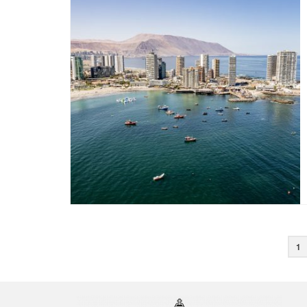
Paginación
1
de
entradas