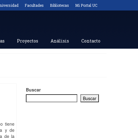
niversidad
Facultades
Bibliotecas
Mi Portal UC
as
Proyectos
Análisis
Contacto
Buscar
Buscar
o tiene
da y de
va de la