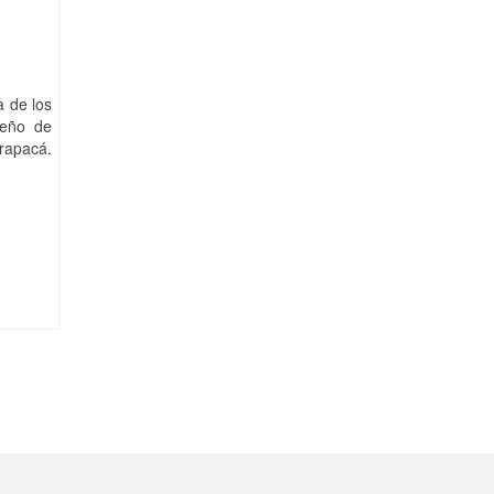
a de los
seño de
arapacá.