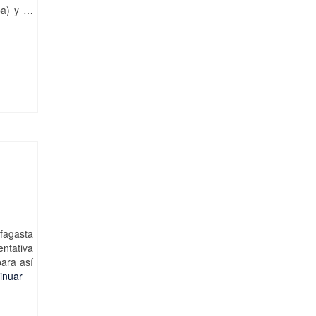
pa) y …
ofagasta
entativa
para así
inuar