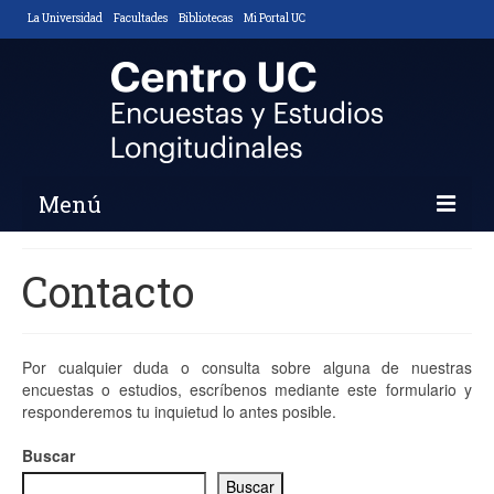
La Universidad
Facultades
Bibliotecas
Mi Portal UC
Menú
Inicio
Contacto
Nosotros
Descripción y Objetivos
Por cualquier duda o consulta sobre alguna de nuestras
encuestas o estudios, escríbenos mediante este formulario y
Áreas de Trabajo
responderemos tu inquietud lo antes posible.
Equipo
Buscar
Buscar
Noticias