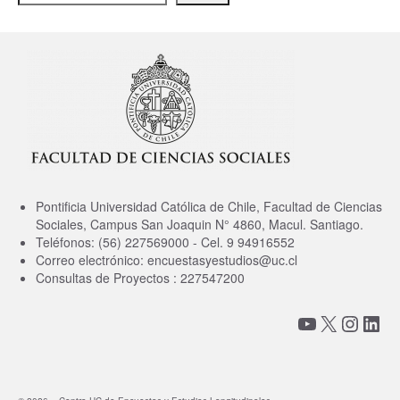
Proyectos
Análisis
Contacto
Pontificia Universidad Católica de Chile, Facultad de Ciencias
Sociales, Campus San Joaquin N° 4860, Macul. Santiago.
Teléfonos: (56) 227569000 - Cel. 9 94916552
Correo electrónico: encuestasyestudios@uc.cl
Consultas de Proyectos : 227547200
YouTube
X
Insta
Link