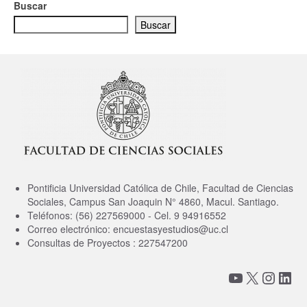
Buscar
Buscar
Pontificia Universidad Católica de Chile, Facultad de Ciencias
Sociales, Campus San Joaquin N° 4860, Macul. Santiago.
Teléfonos: (56) 227569000 - Cel. 9 94916552
Correo electrónico: encuestasyestudios@uc.cl
Consultas de Proyectos : 227547200
YouTube
X
Insta
Link