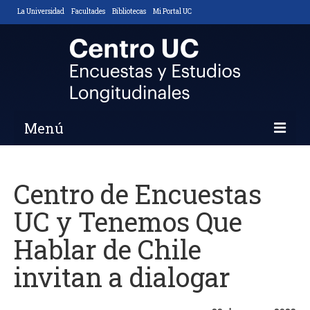
La Universidad
Facultades
Bibliotecas
Mi Portal UC
Menú
Inicio
Centro de Encuestas
Nosotros
UC y Tenemos Que
Descripción y Objetivos
Hablar de Chile
Áreas de Trabajo
invitan a dialogar
Equipo
Noticias