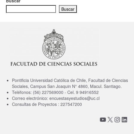
Buscar
Buscar
Pontificia Universidad Católica de Chile, Facultad de Ciencias
Sociales, Campus San Joaquin N° 4860, Macul. Santiago.
Teléfonos: (56) 227569000 - Cel. 9 94916552
Correo electrónico: encuestasyestudios@uc.cl
Consultas de Proyectos : 227547200
YouTube
X
Insta
Link