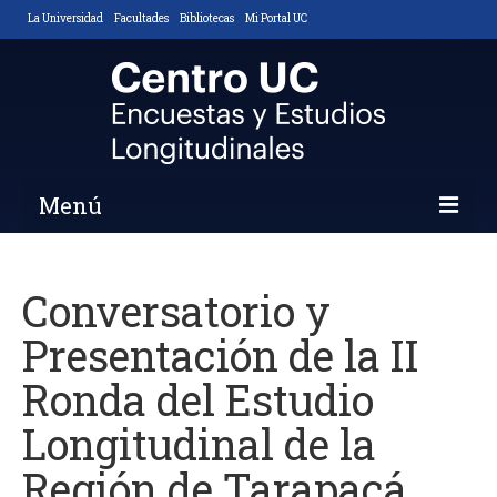
La Universidad
Facultades
Bibliotecas
Mi Portal UC
Menú
Inicio
Conversatorio y
Nosotros
Presentación de la II
Descripción y Objetivos
Ronda del Estudio
Áreas de Trabajo
Longitudinal de la
Equipo
Región de Tarapacá
Noticias