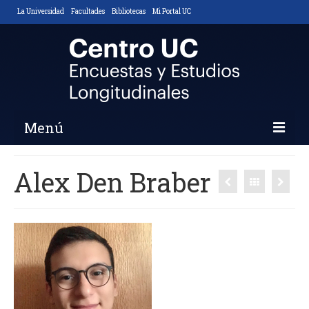
La Universidad
Facultades
Bibliotecas
Mi Portal UC
Menú
Inicio
Alex Den Braber
Nosotros
Descripción y Objetivos
Áreas de Trabajo
Equipo
Noticias