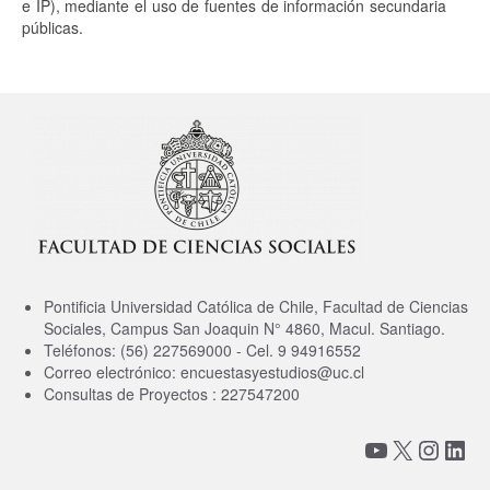
e IP), mediante el uso de fuentes de información secundaria
públicas.
Pontificia Universidad Católica de Chile, Facultad de Ciencias
Sociales, Campus San Joaquin N° 4860, Macul. Santiago.
Teléfonos: (56) 227569000 - Cel. 9 94916552
Correo electrónico: encuestasyestudios@uc.cl
Consultas de Proyectos : 227547200
YouTube
X
Insta
Link