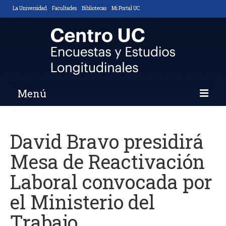
La Universidad
Facultades
Bibliotecas
Mi Portal UC
Menú
Inicio
David Bravo presidirá
Nosotros
Mesa de Reactivación
Descripción y Objetivos
Laboral convocada por
Áreas de Trabajo
el Ministerio del
Equipo
Trabajo
Noticias