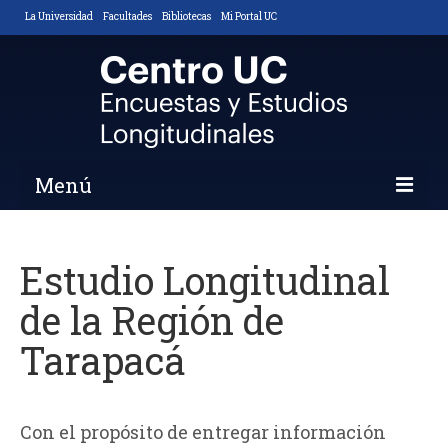
La Universidad
Facultades
Bibliotecas
Mi Portal UC
Menú
Inicio
Estudio Longitudinal
Nosotros
de la Región de
Descripción y Objetivos
Tarapacá
Áreas de Trabajo
Equipo
Con el propósito de entregar información
Noticias