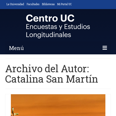
La Universidad
Facultades
Bibliotecas
Mi Portal UC
Menú
Inicio
Archivo del Autor:
Nosotros
Catalina San Martín
Descripción y Objetivos
Áreas de Trabajo
Equipo
Noticias