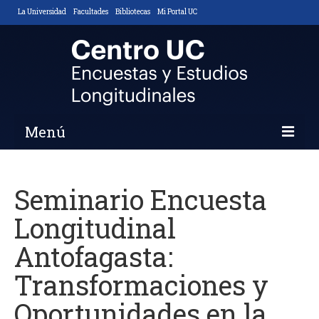
La Universidad
Facultades
Bibliotecas
Mi Portal UC
Menú
Inicio
Seminario Encuesta
Nosotros
Longitudinal
Descripción y Objetivos
Antofagasta:
Áreas de Trabajo
Transformaciones y
Equipo
Oportunidades en la
Noticias